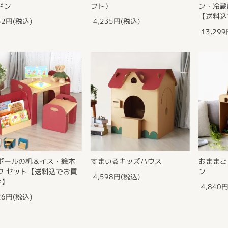
ドン
フト）
ン・冷蔵
【送料込
52円(税込)
4,235円(税込)
13,29
ボールの机＆イス・絵本
すまいるキッズハウス
おままご
ク セット【送料込でお買
ン
4,598円(税込)
♪】
4,840
26円(税込)