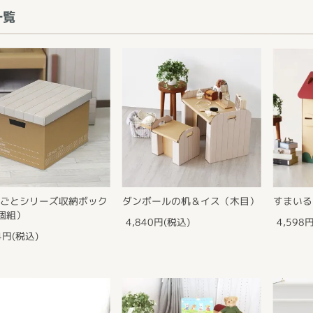
一覧
まごとシリーズ収納ボック
ダンボールの机＆イス（木目）
すまいる
個組）
4,840円(税込)
4,598
14円(税込)