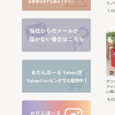
ラノ
1,4
ダン
ラッ
い得
8,4