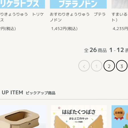
りきょうりゅう トリケ
おすわりきょうりゅう プテラ
すまいる
ス
ノドン
ト）
2円(税込)
1,452円(税込)
4,235
26
1
12
全
商品
-
1
2
3
 UP ITEM
ピックアップ商品