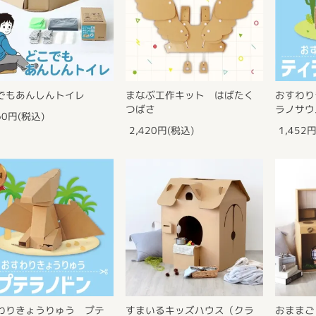
でもあんしんトイレ
まなぶ工作キット はばたく
おすわり
つばさ
ラノサウ
60円(税込)
2,420円(税込)
1,452
わりきょうりゅう プテ
すまいるキッズハウス（クラ
おままご