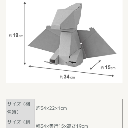
サイズ（梱
約34×22×1cm
包時）
サイズ（組
幅34×奥行15×高さ19cm